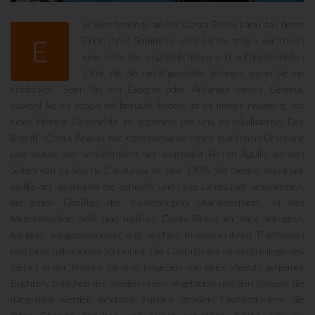
in Wochenende an der Costa Brava kann das beste
E
Ende Ihres Sommers sein! Heute zeigen wir Ihnen
eine Liste der unglaublichsten und authentischsten
Orte, die Sie nicht genießen können, wenn Sie sie
entdecken. Seien Sie ein Experte oder Anfänger dieses Gebiets,
obwohl Sie es schon oft besucht haben, ist es immer neugierig, mit
einer kleinen Geschichte zu beginnen, um uns zu lokalisieren: Der
Begriff «Costa Brava» hat logischerweise einen maritimen Ursprung
und wurde von veröffentlicht der Journalist Ferran Agulló auf den
Seiten von La Veu de Catalunya im Jahr 1908. Mit diesem Ausdruck
wollte der Journalist die schroffe und raue Landschaft beschreiben,
die einen Großteil der Küstenregion charakterisiert. In den
Meeresmedien hieß und hieß es Costa Brava an allen abrupten,
felsigen, 'ausgezeichneten' und 'reichen' Küsten in ihren Traditionen
und ihrer natürlichen Schönheit. Die Costa Brava ist ein privilegiertes
Gebiet in der Provinz Girona, umgeben von einer Vielzahl geheimer
Buchten, zwischen der mediterranen Vegetation und den Klippen, die
dargestellt werden möchten, runden Straßen, Fischerdörfern, die