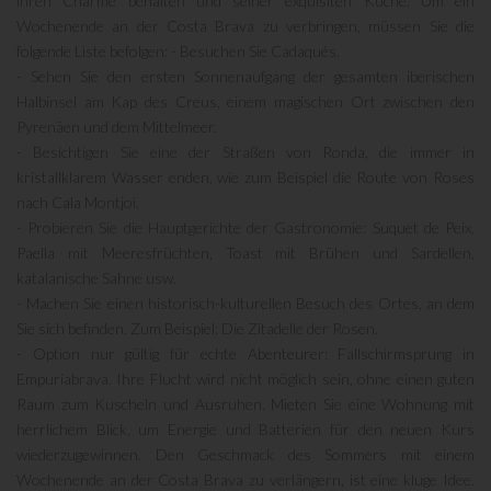
ihren Charme behalten und seiner exquisiten Küche. Um ein
Wochenende an der Costa Brava zu verbringen, müssen Sie die
folgende Liste befolgen: - Besuchen Sie Cadaqués.
- Sehen Sie den ersten Sonnenaufgang der gesamten iberischen
Halbinsel am Kap des Creus, einem magischen Ort zwischen den
Pyrenäen und dem Mittelmeer.
- Besichtigen Sie eine der Straßen von Ronda, die immer in
kristallklarem Wasser enden, wie zum Beispiel die Route von Roses
nach Cala Montjoi.
- Probieren Sie die Hauptgerichte der Gastronomie: Suquet de Peix,
Paella mit Meeresfrüchten, Toast mit Brühen und Sardellen,
katalanische Sahne usw.
- Machen Sie einen historisch-kulturellen Besuch des Ortes, an dem
Sie sich befinden. Zum Beispiel: Die Zitadelle der Rosen.
- Option nur gültig für echte Abenteurer: Fallschirmsprung in
Empuriabrava. Ihre Flucht wird nicht möglich sein, ohne einen guten
Raum zum Kuscheln und Ausruhen. Mieten Sie eine Wohnung mit
herrlichem Blick, um Energie und Batterien für den neuen Kurs
wiederzugewinnen. Den Geschmack des Sommers mit einem
Wochenende an der Costa Brava zu verlängern, ist eine kluge Idee.