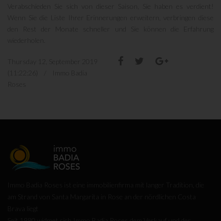
Verabschieden Sie sich von dieser Saison, Sie haben es verdient!
Wenn Sie die Liste Ihrer Erinnerungen erweitern, verbringen diese
den Rest der Monate schneller und Sie können die Erfahrung
wiederholen.
Thursday 12, September 2019
(11:22:26) / Immo Badia
Roses
Immo Badia Roses ist eine immobilienfirma mit langer Tradition, die
am Strand von Santa Margarita in Rose an der nördlichen Costa
Brava liegt
Seit 1980 widmet sich Immo Badia Roses dem Verkauf und der