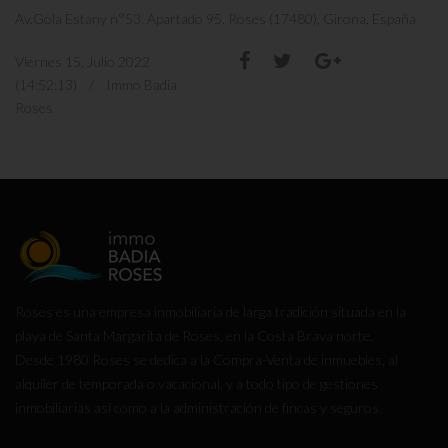
Av.Gola Estany n°53, Apartado 95. Roses (17480), Girona, España
Viernes 15, Julio 2022
(14:52:13) / Immo Badia
Roses
Roses es una empresa inmobiliaria de larga tradición situada en la
playa de Santa Margarita de Roses, en la Costa Brava norte.
Desde 1980 Roses se dedica a la Compra-Venta de inmuebles, al
alquiler de temporada o vacacional, y a todo tipo de gestiones
inmobiliarias así como a la administración de fincas y seguros.