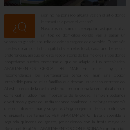
uién no ha pensado alguna vez en el sitio donde
¿Q
le encantaría pasar el verano?
Nosotros no somos la excepción, así que aquí va
un top de domicilios dónde vas a pasar un
verano en grande, absuelto de calor y cargado de diversión. O también
puedes optar por la tranquilidad y el relax total, cada uno tiene sus
preferencias, así que en este recopilatorio de los mejores sitios donde
hospedarse puedes encontrar el que se adapte a tus necesidades.
APARTAMENTOS CERCA DEL MAR En primer lugar, os
recomendamos los apartamentos cerca del mar, una opción
irresistible para aquellas familias que desean un verano entretenido.
Al estar cerca de la costa, este nos proporciona la cercanía al círculo
comercial y lúdico más importante de la ciudad. También podemos
divertirnos y gozar de un día redondo comiendo la mejor gastronomía
que nos ofrece el mar y su gente. Un gran ejemplo de esto podría ser
el siguiente apartamento: VER APARTAMENTO Está disponible la
segunda quincena de agosto, ¡coincidiendo con la fiesta mayor de
Roses del 10 al 15! APARTAMENTOS CON PISCINA A continuación