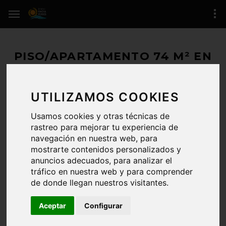
PISO/APARTAMENTO 74 M² EN
ROSES (SANTA MARGARIDA)
UTILIZAMOS COOKIES
323.000 € / 74 M²
Usamos cookies y otras técnicas de
RESERVADO
rastreo para mejorar tu experiencia de
navegación en nuestra web, para
ROSES
(zona de Santa Margarida)
mostrarte contenidos personalizados y
anuncios adecuados, para analizar el
2 HABITACIONES / 2 BAÑOS
tráfico en nuestra web y para comprender
REFERENCIA:
/5707
de donde llegan nuestros visitantes.
ÚLTIMA ACTUALIZACIÓN:
04-06-2026
Aceptar
Configurar
CERTIFICADO.ENERG.:
Registro de certificado energético