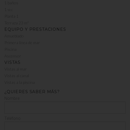
1 baños
1 w.c
Planta 1
Terraza 23 m²
EQUIPO Y PRESTACIONES
Amueblado
Primera línea de mar
Piscina
Ascensor
VISTAS
Vistas al mar
Vistas al canal
Vistas a la piscina
¿QUIERES SABER MÁS?
Nombre
Teléfono