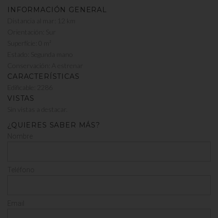
INFORMACIÓN GENERAL
Distancia al mar: 12 km
Orientación: Sur
Superfície: 0 m²
Estado: Segunda mano
Conservación: A estrenar
CARACTERÍSTICAS
Edificable: 2286
VISTAS
Sin vistas a destacar.
¿QUIERES SABER MÁS?
Nombre
Teléfono
Email