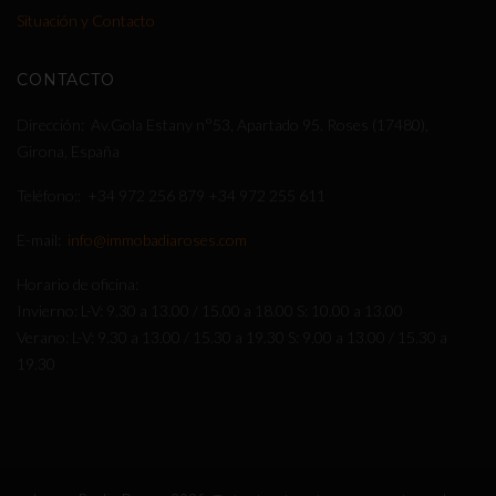
Situación y Contacto
CONTACTO
Dirección
Av.Gola Estany n°53, Apartado 95. Roses (17480),
Girona, España
Teléfono:
+34 972 256 879
+34 972 255 611
E-mail
info@immobadiaroses.com
Horario de oficina
Invierno: L-V: 9.30 a 13.00 / 15.00 a 18.00 S: 10.00 a 13.00
Verano: L-V: 9.30 a 13.00 / 15.30 a 19.30 S: 9.00 a 13.00 / 15.30 a
19.30