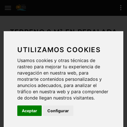
TERRENO 0 M² EN PERALADA
(PERELADA)
UTILIZAMOS COOKIES
1.258.840 € / 0 M²
Usamos cookies y otras técnicas de
rastreo para mejorar tu experiencia de
DISPONIBLE
navegación en nuestra web, para
mostrarte contenidos personalizados y
PERALADA
(zona de Perelada)
anuncios adecuados, para analizar el
REFERENCIA:
/6086
tráfico en nuestra web y para comprender
de donde llegan nuestros visitantes.
ÚLTIMA ACTUALIZACIÓN:
20-08-2025
Aceptar
Configurar
CERTIFICADO.ENERG.: