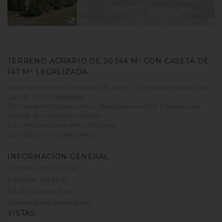
TERRENO AGRARIO DE 20.144 M² CON CASETA DE
147 M² LEGALIZADA.
Venta de terreno en Siurana de 20.144 m². Terreno agrario con una
casa de 147 m2 legalizada.
Terreno perfecto para cultivo, situado en un sector tranquilo con
pozo de agua y placares solares.
Casa legalizada para poder descansar.
Consúltenos sin compromiso.
INFORMACIÓN GENERAL
Distancia al mar: 20 km
Superfície: 20144 m²
Estado: Segunda mano
Conservación: Buen estado
VISTAS