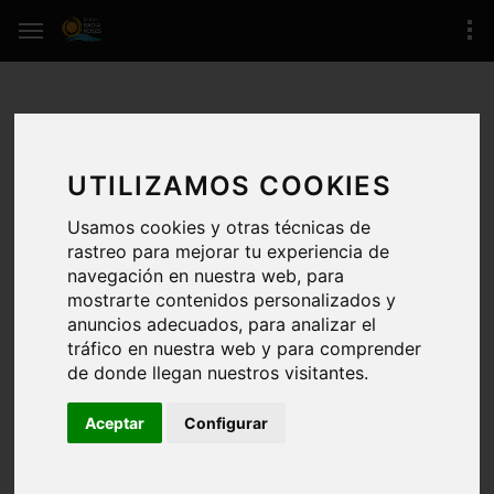
TERRENO 20144 M² EN SIURANA
(SIURANA)
UTILIZAMOS COOKIES
169.000 € / 20144 M²
Usamos cookies y otras técnicas de
rastreo para mejorar tu experiencia de
RESERVADO
navegación en nuestra web, para
mostrarte contenidos personalizados y
SIURANA
(zona de Siurana)
anuncios adecuados, para analizar el
tráfico en nuestra web y para comprender
REFERENCIA:
/6178
de donde llegan nuestros visitantes.
ÚLTIMA ACTUALIZACIÓN:
22-10-2025
Aceptar
Configurar
CERTIFICADO.ENERG.: