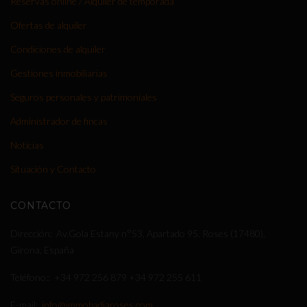
Reservas online / Alquiler de temporada
Ofertas de alquiler
Condiciones de alquiler
Gestiones inmobiliarias
Seguros personales y patrimoniales
Administrador de fincas
Noticias
Situación y Contacto
CONTACTO
Dirección
Av.Gola Estany n°53, Apartado 95. Roses (17480),
Girona, España
Teléfono:
+34 972 256 879
+34 972 255 611
E-mail
info@immobadiaroses.com