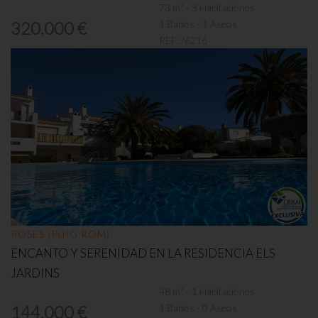
73 m² - 3 Habitaciones
1 Baños - 1 Aseos
320.000 €
REF:
/6216
ROSES (PUIG ROM)
ENCANTO Y SERENIDAD EN LA RESIDENCIA ELS
JARDINS
48 m² - 1 Habitaciones
1 Baños - 0 Aseos
144.000 €