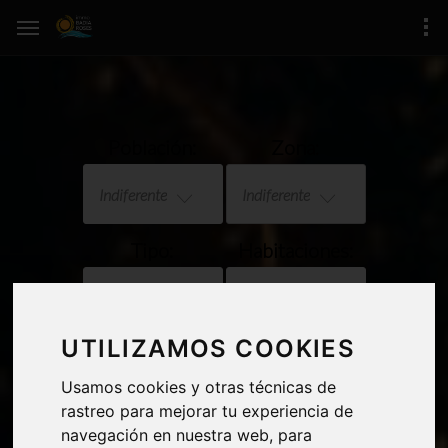
Población:
Zona:
Indiferente
Indiferente
Tipo:
Habitaciones:
Indiferente
Indiferente
UTILIZAMOS COOKIES
Precio:
Vistas mar
Usamos cookies y otras técnicas de
Indiferente
rastreo para mejorar tu experiencia de
navegación en nuestra web, para