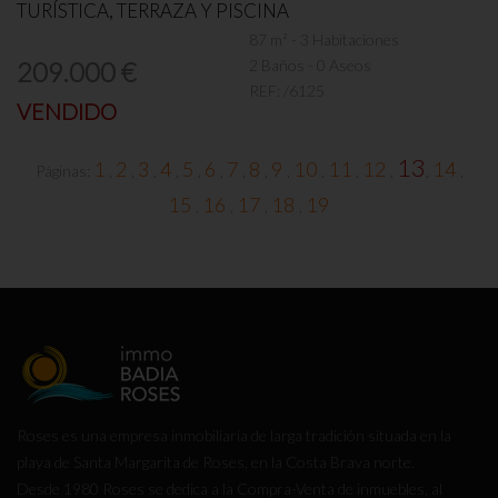
TURÍSTICA, TERRAZA Y PISCINA
87 m² - 3 Habitaciones
2 Baños - 0 Aseos
209.000 €
REF:
/6125
VENDIDO
13
1
2
3
4
5
6
7
8
9
10
11
12
14
Páginas:
,
,
,
,
,
,
,
,
,
,
,
,
,
,
15
16
17
18
19
,
,
,
,
Roses es una empresa inmobiliaria de larga tradición situada en la
playa de Santa Margarita de Roses, en la Costa Brava norte.
Desde 1980 Roses se dedica a la Compra-Venta de inmuebles, al