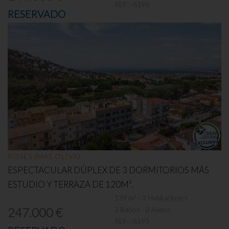
REF:
/6195
RESERVADO
ROSES (MAS OLIVA)
ESPECTACULAR DÚPLEX DE 3 DORMITORIOS MÁS
ESTUDIO Y TERRAZA DE 120M².
139 m² - 3 Habitaciones
3 Baños - 0 Aseos
247.000 €
REF:
/6193