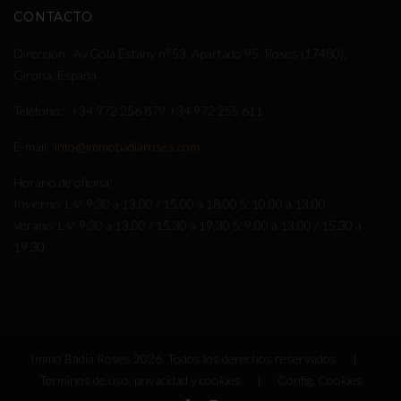
CONTACTO
Dirección
Av.Gola Estany n°53, Apartado 95. Roses (17480),
Girona, España
Teléfono:
+34 972 256 879
+34 972 255 611
E-mail
info@immobadiaroses.com
Horario de oficina
Invierno: L-V: 9.30 a 13.00 / 15.00 a 18.00 S: 10.00 a 13.00
Verano: L-V: 9.30 a 13.00 / 15.30 a 19.30 S: 9.00 a 13.00 / 15.30 a
19.30
Immo Badia Roses
2026
. Todos los derechos reservados |
Términos de uso, privacidad y cookies
|
Config. Cookies