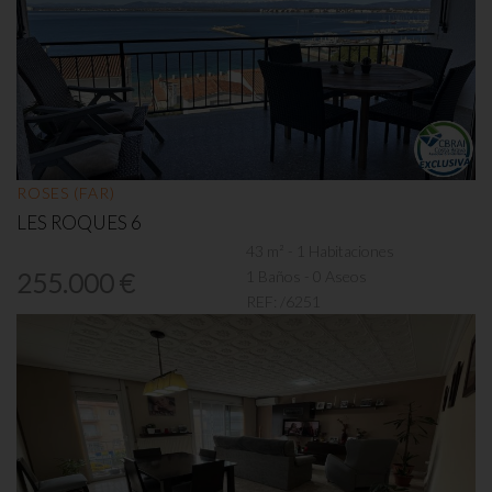
ROSES (FAR)
LES ROQUES 6
43 m² - 1 Habitaciones
1 Baños - 0 Aseos
255.000 €
REF:
/6251