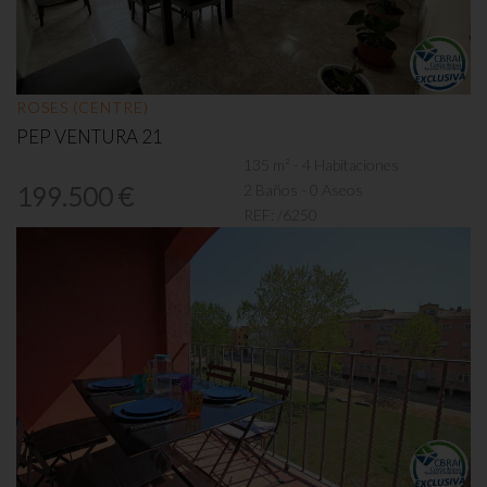
ROSES (CENTRE)
PEP VENTURA 21
135 m² - 4 Habitaciones
2 Baños - 0 Aseos
199.500 €
REF:
/6250