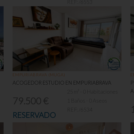
REF:
/6553
EMPURIABRAVA (MUGA)
E
ACOGEDOR ESTUDIO EN EMPURIABRAVA
P
A
25 m² - 0 Habitaciones
79.500 €
s
1 Baños - 0 Aseos
REF:
/6534
RESERVADO