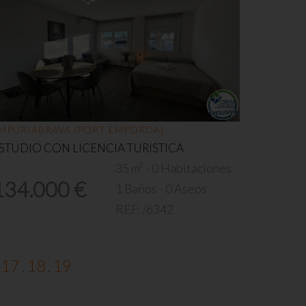
MPURIABRAVA (PORT EMPORDA)
STUDIO CON LICENCIA TURISTICA
35 m² - 0 Habitaciones
134.000 €
1 Baños - 0 Aseos
REF:
/6342
17
18
19
,
,
,