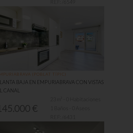
REF:
/6549
MPURIABRAVA (POBLAT TÍPIC)
LANTA BAJA EN EMPURIABRAVA CON VISTAS
L CANAL
23 m² - 0 Habitaciones
145.000 €
1 Baños - 0 Aseos
REF:
/6431