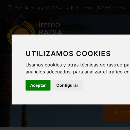
Av.Gola Estany n°53, Apartado 95. Roses (17480), Girona,
UTILIZAMOS COOKIES
Población:
Usamos cookies y otras técnicas de rastreo pa
Indiferente
Ind
anuncios adecuados, para analizar el tráfico e
Aceptar
Configurar