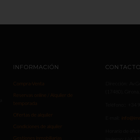
INFORMACIÓN
CONTACT
Compra-Venta
Dirección
Av.G
(17480), Girona
Reservas online / Alquiler de
la
temporada
Teléfono:
+34 
Ofertas de alquiler
E-mail
info@im
Condiciones de alquiler
Horario de ofici
Gestiones inmobiliarias
Invierno: L-V: 9.