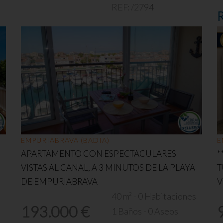
REF:
/2794
EMPURIABRAVA (BADIA)
E
APARTAMENTO CON ESPECTACULARES
*
VISTAS AL CANAL, A 3 MINUTOS DE LA PLAYA
T
DE EMPURIABRAVA
V
s
40 m² - 0 Habitaciones
193.000 €
1 Baños - 0 Aseos