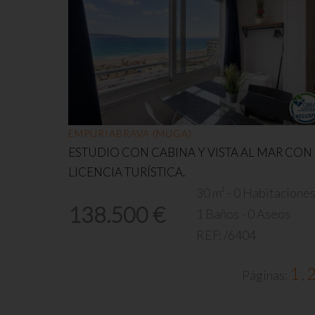
EMPURIABRAVA (MUGA)
ESTUDIO CON CABINA Y VISTA AL MAR CON
LICENCIA TURÍSTICA.
30 m² - 0 Habitacione
138.500 €
1 Baños - 0 Aseos
REF:
/6404
1
Páginas:
,