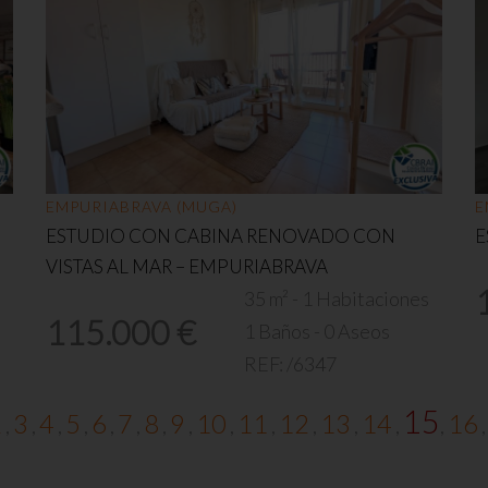
EMPURIABRAVA (MUGA)
E
ESTUDIO CON CABINA RENOVADO CON
E
VISTAS AL MAR – EMPURIABRAVA
s
35 m² - 1 Habitaciones
115.000 €
1 Baños - 0 Aseos
REF:
/6347
15
2
3
4
5
6
7
8
9
10
11
12
13
14
16
,
,
,
,
,
,
,
,
,
,
,
,
,
,