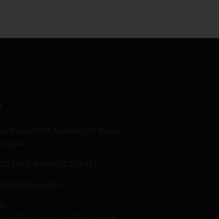
O
ola Estany n°53, Apartado 95. Roses
, España
972 256 879
+34 972 255 611
mobadiaroses.com
na
30 a 13.00 / 15.00 a 18.00 S: 10.00 a