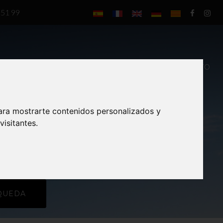
 51 99
ERVICIOS
NOTICIAS
SITUACIÓN Y CONTACTO
recio:
Vistas mar
ara mostrarte contenidos personalizados y
rente
isitantes.