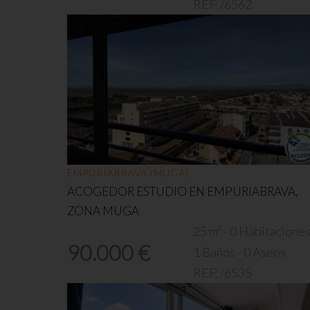
REF:
/6562
EMPURIABRAVA (MUGA)
ACOGEDOR ESTUDIO EN EMPURIABRAVA,
ZONA MUGA
25 m² - 0 Habitacione
90.000 €
1 Baños - 0 Aseos
REF:
/6535