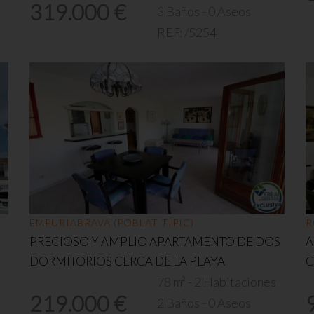
319.000 €
s
3 Baños - 0 Aseos
REF:
/5254
EMPURIABRAVA (POBLAT TÍPIC)
R
PRECIOSO Y AMPLIO APARTAMENTO DE DOS
A
DORMITORIOS CERCA DE LA PLAYA
C
s
78 m² - 2 Habitaciones
219.000 €
2 Baños - 0 Aseos