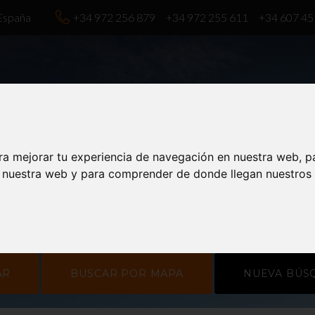
 España
+34 972 256 879
+34 972 255 611
+34 607 45
HOME
COMPRA-VENTA
ALQUILER
S
Zona:
Tipo:
Habitaciones:
P
ra mejorar tu experiencia de navegación en nuestra web, p
iferente
Indiferente
Indiferente
Indife
n nuestra web y para comprender de donde llegan nuestros v
BÚSQUEDA AVANZADA