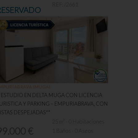
REF:
/2661
RESERVADO
MPURIABRAVA (MUGA)
*ESTUDIO EN DELTA MUGA CON LICENCIA
URISTICA Y PARKING – EMPURIABRAVA, CON
ISTAS DESPEJADAS**
25 m² - 0 Habitaciones
99.000 €
1 Baños - 0 Aseos