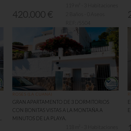
119 m² - 3 Habitaciones
420.000 €
2 Baños - 0 Aseos
REF:
/5504
ROSES (LA CUANA)
R
GRAN APARTAMENTO DE 3 DORMITORIOS
E
CON BONITAS VISTAS A LA MONTAÑA A
E
L
MINUTOS DE LA PLAYA.
118 m² - 3 Habitaciones