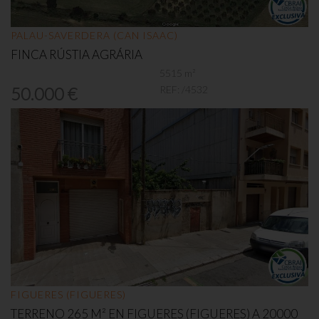
PALAU-SAVERDERA (CAN ISAAC)
FINCA RÚSTIA AGRÁRIA
5515 m²
REF:
/4532
50.000 €
FIGUERES (FIGUERES)
TERRENO 265 M² EN FIGUERES (FIGUERES) A 20000