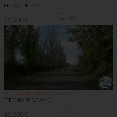
METROS DEL MAR
265 m²
REF:
/4496
79.000 €
SANT PERE PESCADOR (CASC URBÀ)
TERRENO DE 5.000 M2.
5000 m²
REF:
/3004
45.000 €