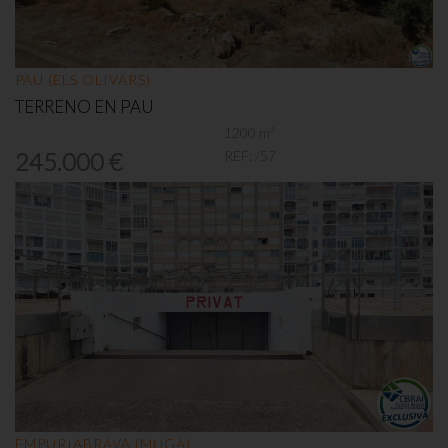
PAU (ELS OLIVARS)
TERRENO EN PAU
1200 m²
REF:
/57
245.000 €
EMPURIABRAVA (MUGA)