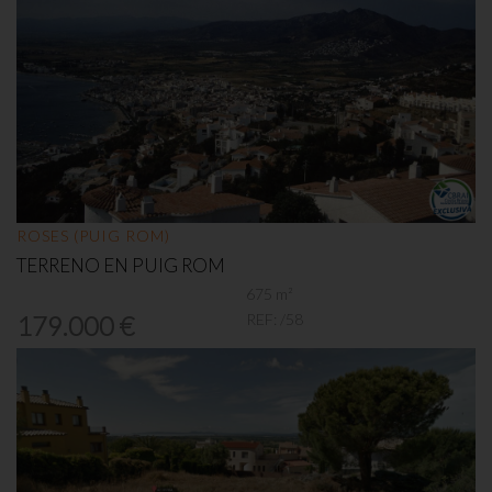
ROSES (PUIG ROM)
TERRENO EN PUIG ROM
675 m²
REF:
/58
179.000 €