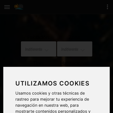
Población:
Zona:
Indiferente
Indiferente
Tipo:
Habitaciones:
Indiferente
Indiferente
UTILIZAMOS COOKIES
Precio:
Vistas mar
Usamos cookies y otras técnicas de
rastreo para mejorar tu experiencia de
Indiferente
navegación en nuestra web, para
mostrarte contenidos personalizados y