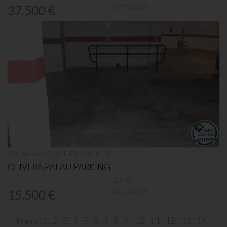
REF:
/6282
37.500 €
PALAU-SAVERDERA (CENTRE)
OLIVERA PALAU PARKING
10 m²
REF:
/6265
15.500 €
1
2
3
4
5
6
7
8
9
10
11
12
13
14
Páginas:
,
,
,
,
,
,
,
,
,
,
,
,
,
,