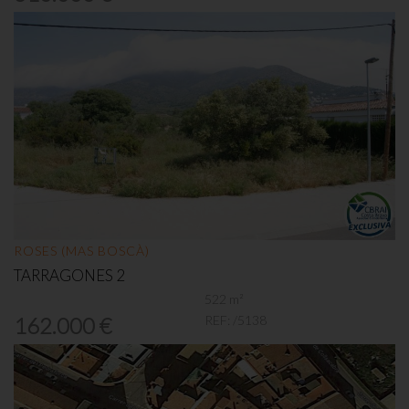
ROSES (MAS BOSCÀ)
TARRAGONES 2
522 m²
REF:
/5138
162.000 €