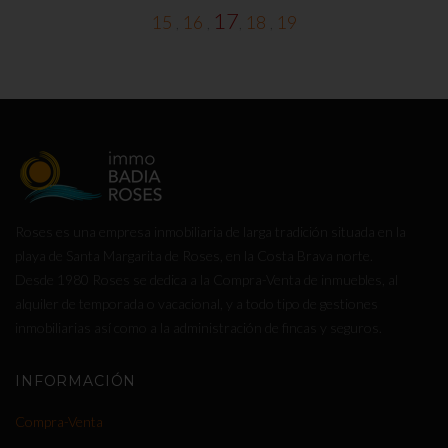
17
15
16
18
19
,
,
,
,
Roses es una empresa inmobiliaria de larga tradición situada en la
playa de Santa Margarita de Roses, en la Costa Brava norte.
Desde 1980 Roses se dedica a la Compra-Venta de inmuebles, al
alquiler de temporada o vacacional, y a todo tipo de gestiones
inmobiliarias así como a la administración de fincas y seguros.
INFORMACIÓN
Compra-Venta