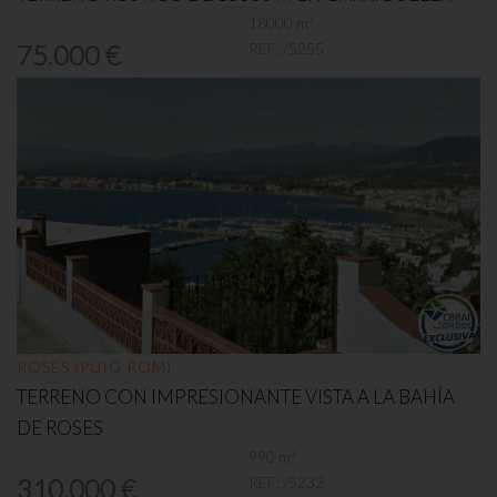
18000 m²
REF:
/5255
75.000 €
ROSES (PUIG ROM)
TERRENO CON IMPRESIONANTE VISTA A LA BAHÍA
DE ROSES
990 m²
REF:
/5232
310.000 €