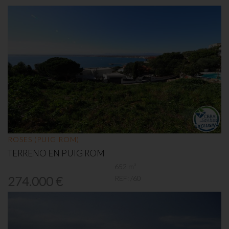
ROSES (PUIG ROM)
TERRENO EN PUIG ROM
652 m²
REF:
/60
274.000 €